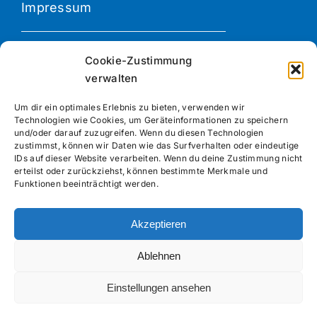
Impressum
Datenschutzerklärung
Cookie-Zustimmung
verwalten
Newsletter Anmeldung
Um dir ein optimales Erlebnis zu bieten, verwenden wir
Technologien wie Cookies, um Geräteinformationen zu speichern
und/oder darauf zuzugreifen. Wenn du diesen Technologien
zustimmst, können wir Daten wie das Surfverhalten oder eindeutige
IDs auf dieser Website verarbeiten. Wenn du deine Zustimmung nicht
erteilst oder zurückziehst, können bestimmte Merkmale und
Koordinierungsstelle EAA
Funktionen beeinträchtigt werden.
Niedersachsen
c/o Bildungswerk der
Niedersächsischen
Akzeptieren
Wirtschaft gGmbH
Ablehnen
Marie-Curie Straße 5
21337 Lüneburg
Einstellungen ansehen
eaa-niedersachsen@bnw.de