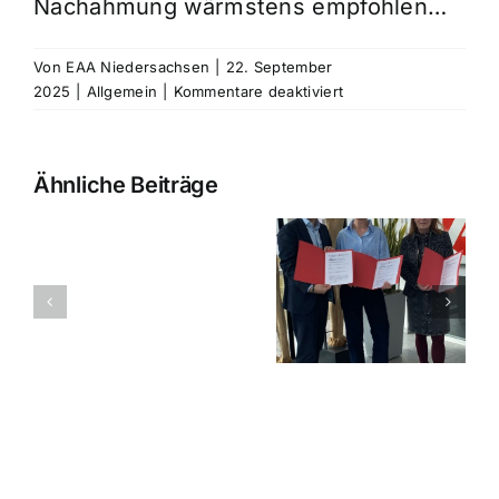
Nachahmung wärmstens empfohlen…
Von
EAA Niedersachsen
|
22. September
für
2025
|
Allgemein
|
Kommentare deaktiviert
Ein
Aufwand,
der
Ähnliche Beiträge
sich
lohnt!
Gebündelte
Mehr
Kräfte für
EAA bei
Fachkräfte
betriebliche
Radio Jade
durch
Inklusion in
Inklusion
Niedersachsen