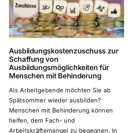
Bild
Verbundpartner
Aktuelles
Suche
nach:
Ausbildungskostenzuschuss zur
Schaffung von
Ausbildungsmöglichkeiten für
Menschen mit Behinderung
Als Arbeitgebende möchten Sie ab
Spätsommer wieder ausbilden?
Menschen mit Behinderung können
helfen, dem Fach- und
Arbeitskräftemangel zu begegnen. In