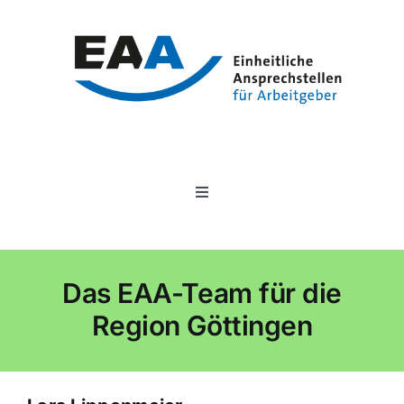
Zum
Inhalt
springen
Toggle
Navigation
Unser Angebot
Das EAA-Team für die
Ansprechstellen
Region Göttingen
Veranstaltungen