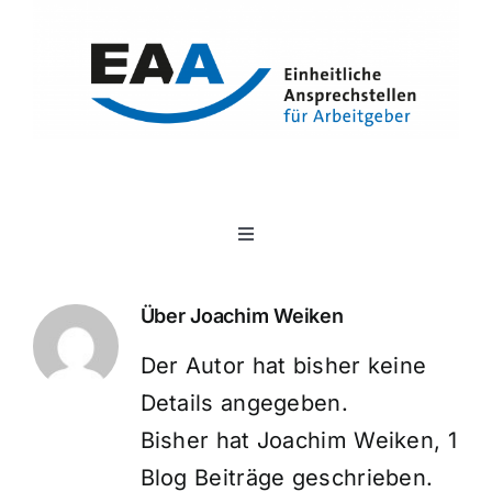
Zum
Inhalt
springen
Toggle
Navigation
Unser Angebot
Über
Joachim Weiken
Ansprechstellen
Der Autor hat bisher keine
Details angegeben.
Veranstaltungen
Bisher hat Joachim Weiken, 1
Blog Beiträge geschrieben.