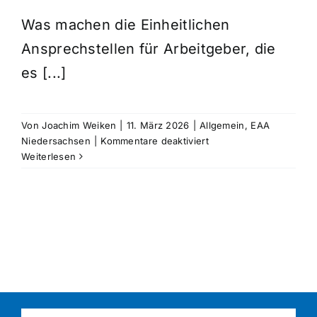
Was machen die Einheitlichen
Ansprechstellen für Arbeitgeber, die
es [...]
Von
Joachim Weiken
|
11. März 2026
|
Allgemein
,
EAA
für
Niedersachsen
|
Kommentare deaktiviert
EAA
Weiterlesen
bei
Radio
Jade