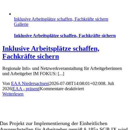
Inklusive Arbeitsplätze schaffen, Fachkräfte sichern
Gallerie
Inklusive Arbeitsplätze schaffen, Fachkräfte sichern
Inklusive Arbeitsplätze schaffen,
Fachkräfte sichern
Regionale Info- und Netzwerkveranstaltung für Arbeitgeberinnen
und Arbeitgeber IM FOKUS: [...]
Von
EAA Niedersachsen
|
2026-07-08T14:08:01+02:00
8. Juli
für
2026
|
EAA - präsent
|
Kommentare deaktiviert
Inklusive
Weiterlesen
Arbeitsplätze
schaffen,
Fachkräfte
sichern
Das Projekt zur Implementierung der Einheitlichen
Ansprechstellen für Arbeitgeber gemäß § 185a SGB IX wird