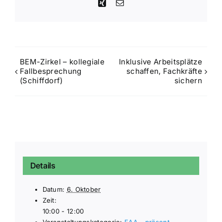
Xing
E-
Mail
BEM-Zirkel – kollegiale
Inklusive Arbeitsplätze
Fallbesprechung
schaffen, Fachkräfte
(Schiffdorf)
sichern
Details
Datum:
6. Oktober
Zeit:
10:00 - 12:00
Veranstaltungskategorie:
EAA - präsent