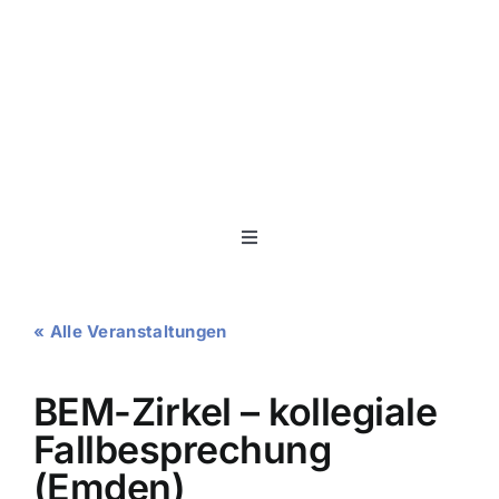
Zum
Inhalt
springen
Toggle
Navigation
Unser Angebot
« Alle Veranstaltungen
Ansprechstellen
BEM-Zirkel – kollegiale
Veranstaltungen
Fallbesprechung
(Emden)