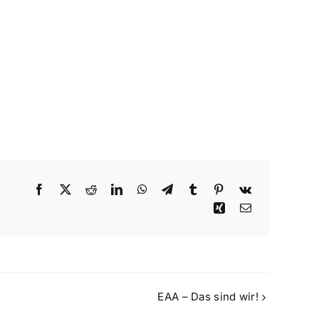
Facebook
X
Reddit
LinkedIn
WhatsApp
Telegram
Tumblr
Pinterest
Vk
Xing
E-
Mail
EAA – Das sind wir!