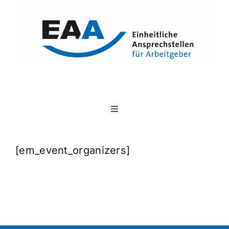
Zum
Inhalt
springen
Toggle
Navigation
Unser Angebot
[em_event_organizers]
Ansprechstellen
Veranstaltungen