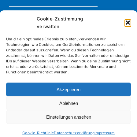
Datenschutzerklärung
Cookie-Zustimmung
verwalten
Newsletter Anmeldung
Um dir ein optimales Erlebnis zu bieten, verwenden wir
Technologien wie Cookies, um Geräteinformationen zu speichern
und/oder darauf zuzugreifen. Wenn du diesen Technologien
zustimmst, können wir Daten wie das Surfverhalten oder eindeutige
IDs auf dieser Website verarbeiten. Wenn du deine Zustimmung nicht
erteilst oder zurückziehst, können bestimmte Merkmale und
Koordinierungsstelle EAA
Funktionen beeinträchtigt werden.
Niedersachsen
c/o Bildungswerk der
Niedersächsischen
Akzeptieren
Wirtschaft gGmbH
Ablehnen
Marie-Curie Straße 5
21337 Lüneburg
Einstellungen ansehen
eaa-niedersachsen@bnw.de
Cookie-Richtlinie
Datenschutzerklärung
Impressum